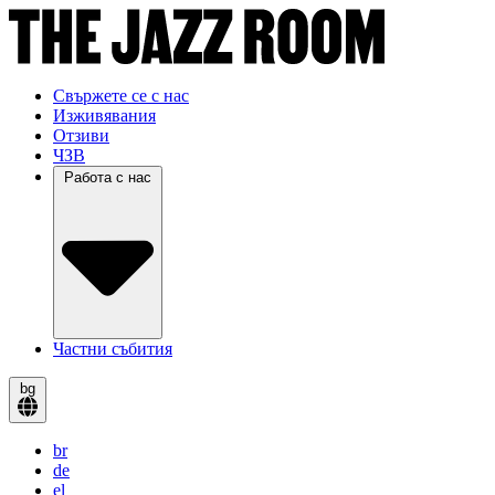
Свържете се с нас
Изживявания
Отзиви
ЧЗВ
Работа с нас
Частни събития
bg
br
de
el