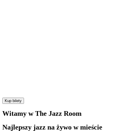
Teraz w
ponad 100
miastach na całym świecie – przyjdź i przekonaj 
Kup bilety
Witamy w The Jazz Room
Najlepszy jazz na żywo w mieście