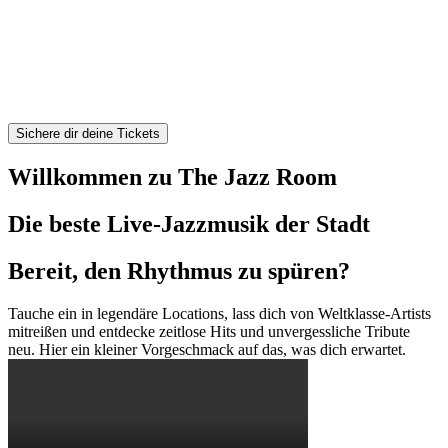
Das ist nicht
nur ein Konzert. Das ist Jazz.
Ein Fest der Musik und Kultur. Nur
gute Stimmung, die ganze Nacht lang.
Jetzt in
über 100
Städten weltweit – komm vorbei und erlebe es
selbst!
Sichere dir deine Tickets
Willkommen zu The Jazz Room
Die beste Live-Jazzmusik der Stadt
Bereit, den Rhythmus zu spüren?
Tauche ein in legendäre Locations, lass dich von Weltklasse-Artists
mitreißen und entdecke zeitlose Hits und unvergessliche Tribute
neu. Hier ein kleiner Vorgeschmack auf das, was dich erwartet.