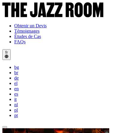
Obtenir un Devis
Témoignages
Études de Cas
FAQs
fr
bg
br
de
el
en
es
it
nl
pl
pt